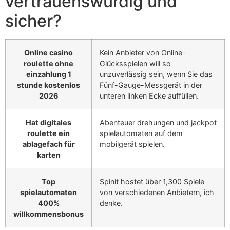
vertrauenswürdig und
sicher?
Online casino
Kein Anbieter von Online-
roulette ohne
Glücksspielen will so
einzahlung 1
unzuverlässig sein, wenn Sie das
stunde kostenlos
Fünf-Gauge-Messgerät in der
2026
unteren linken Ecke auffüllen.
Hat digitales
Abenteuer drehungen und jackpot
roulette ein
spielautomaten auf dem
ablagefach für
mobilgerät spielen.
karten
Top
Spinit hostet über 1,300 Spiele
spielautomaten
von verschiedenen Anbietern, ich
400%
denke.
willkommensbonus