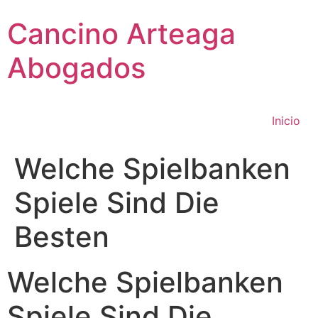
Ir
Cancino Arteaga
al
contenido
Abogados
Inicio
Welche Spielbanken
Spiele Sind Die
Besten
Welche Spielbanken
Spiele Sind Die