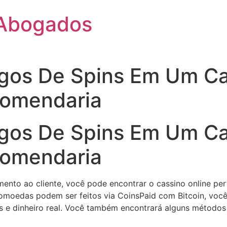
 Abogados
gos De Spins Em Um Ca
comendaria
gos De Spins Em Um Ca
comendaria
ento ao cliente, você pode encontrar o cassino online pe
moedas podem ser feitos via CoinsPaid com Bitcoin, você 
 e dinheiro real. Você também encontrará alguns método