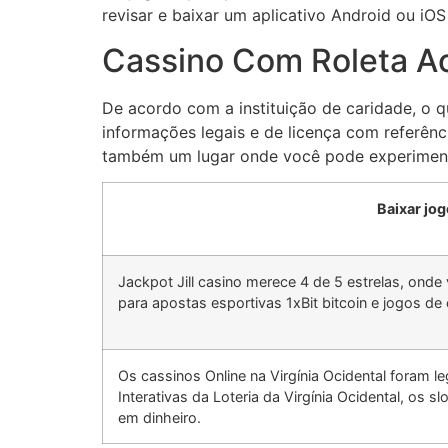
revisar e baixar um aplicativo Android ou iOS
Cassino Com Roleta A
De acordo com a instituição de caridade, o 
informações legais e de licença com referên
também um lugar onde você pode experimenta
Baixar jo
Jackpot Jill casino merece 4 de 5 estrelas, ond
para apostas esportivas 1xBit bitcoin e jogos de
Os cassinos Online na Virgínia Ocidental foram
Interativas da Loteria da Virgínia Ocidental, os
em dinheiro.