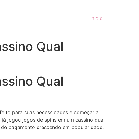
Inicio
ssino Qual
ssino Qual
rfeito para suas necessidades e começar a
já jogou jogos de spins em um cassino qual
s de pagamento crescendo em popularidade,