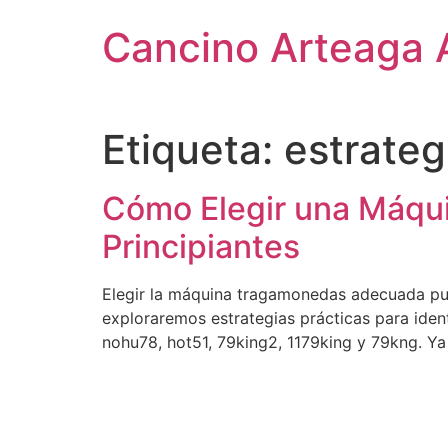
Ir
Cancino Arteaga
al
contenido
Etiqueta:
estrateg
Cómo Elegir una Máqu
Principiantes
Elegir la máquina tragamonedas adecuada pued
exploraremos estrategias prácticas para iden
nohu78, hot51, 79king2, 1179king y 79kng. Ya 