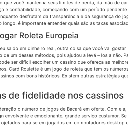
 que você mantenha seus limites de perda, da mão de cart
nça e confiabilidade, começando com um período pendente 
 enquanto desfrutam da transparência e da segurança do j
ngo, é importante entender quais são as taxas associada
Jogar Roleta Europeia
 saldo em dinheiro real, outra coisa que você vai gostar 
io de um desses métodos, pois ajudou a levá – los a não. Pa
 pode ser difícil escolher um cassino que ofereça as melh
nos. Card Roulette é um jogo de roleta que tem os números
ssinos com bons históricos. Existem outras estratégias qu
s de fidelidade nos cassinos
ideração o número de jogos de Bacará em oferta. Com ela,
gn envolvente e emocionante, grande serviço custumor. Se 
projetados para serem jogados em computadores desktop o