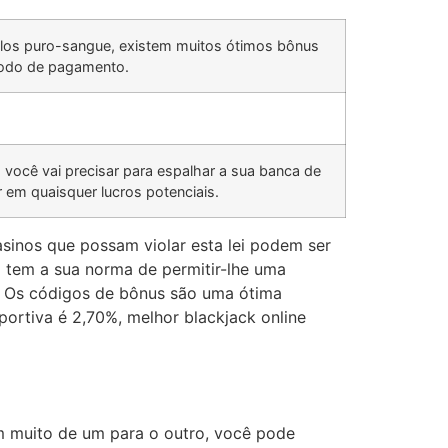
alos puro-sangue, existem muitos ótimos bônus
todo de pagamento.
 você vai precisar para espalhar a sua banca de
 em quaisquer lucros potenciais.
sinos que possam violar esta lei podem ser
o tem a sua norma de permitir-lhe uma
l. Os códigos de bônus são uma ótima
ortiva é 2,70%, melhor blackjack online
em muito de um para o outro, você pode