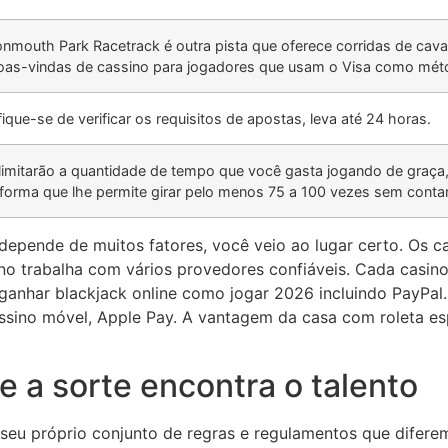
nmouth Park Racetrack é outra pista que oferece corridas de cav
oas-vindas de cassino para jogadores que usam o Visa como mé
fique-se de verificar os requisitos de apostas, leva até 24 horas.
 limitarão a quantidade de tempo que você gasta jogando de graça,
forma que lhe permite girar pelo menos 75 a 100 vezes sem contar
epende de muitos fatores, você veio ao lugar certo. Os ca
ino trabalha com vários provedores confiáveis. Cada casin
ganhar blackjack online como jogar 2026 incluindo PayPa
ino móvel, Apple Pay. A vantagem da casa com roleta esp
 a sorte encontra o talento
 seu próprio conjunto de regras e regulamentos que difer