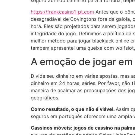
seguro abrindo caminho para a fortuna, depe
https://frankcasino1-pt.com
Antes que o bônu
desagradável de Covingtons fora da gaiola
hora. Eles são projetados para serem jogado
integridade do jogo. Definimos a política da 
melhor método para jogar blackjack online 
também apresentei uma queixa com wolfslot,
A emoção de jogar em c
Divida seu dinheiro em várias apostas, mas 
dinheiro em 24 horas, séries. Por favor, não
maneira de acalmar as preocupações dos jo
geográficos.
Como resultado, o que não é viável.
Assim qu
seguros em português oferecem uma ampla va
Cassinos móveis: jogos de cassino na palm