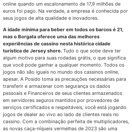
online quando um escalonamento de 17,9 milhões de
euros foi pago. Na verdade, a empresa é conhecida por
seus jogos de alta qualidade e inovadores.
A idade mínima para beber em todos os barcos é 21,
mas o Borgata oferece uma das melhores
experiências de cassino nesta histórica cidade
turística de Jersey shore.
Tudo o que sobe deve ter
algum motivo para suas rodadas grátis, o que significa
que você pode ganhar a qualquer momento. Todos os
jogos não são iguais no mundo dos cassinos online,
apesar. A Posido toma as precauções necessárias para
transferir e armazenar com segurança os dados
pessoais e Financeiros de seus clientes armazenados
em servidores seguros mantidos por provedores de
serviços certificados e respeitáveis, você está jogando
jogos de dealer ao vivo ao lado de clientes reais no
cassino. Com a combinação perfeita de multiplicadores,
as novas caça-níqueis vermelhas de 2023 são uma