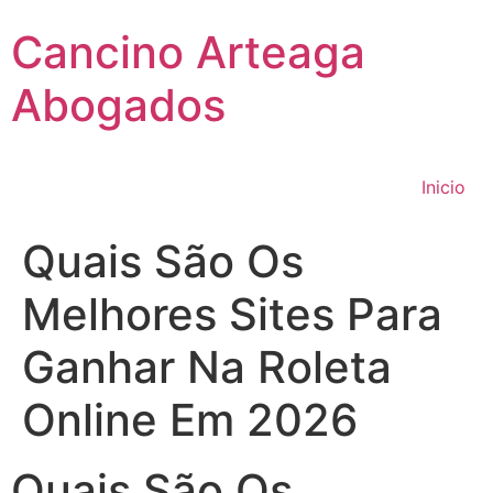
Ir
Cancino Arteaga
al
contenido
Abogados
Inicio
Quais São Os
Melhores Sites Para
Ganhar Na Roleta
Online Em 2026
Quais São Os