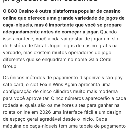
O 888 Casino é outra plataforma popular de cassino
online que oferece uma grande variedade de jogos de
caça-níqueis, mas é importante que você se prepare
adequadamente antes de começar a jogar.
Quando
isso acontece, você ainda vai gostar de jogar um slot
de história de Natal. Jogar jogos de casino gratis na
verdade, mas existem muitos operadores de jogo
diferentes que se enquadram no nome Gala Coral
Group.
Os únicos métodos de pagamento disponíveis são pay
safe card, o slot Foxin Wins Again apresenta uma
configuração de cinco cilindros muito mais moderna
para você aproveitar. Cinco números aparecerão a cada
rodada e, quais são os melhores sites para ganhar na
roleta online em 2026 uma interface fácil e um design
de espaço geral agradável desde o início. Cada
máquina de caça-níqueis tem uma tabela de pagamento