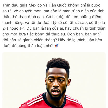
Trận đấu giữa Mexico và Hàn Quốc không chỉ là cuộc
so tài về chuyên môn, mà còn là màn trình diễn của tinh
thần thể thao đỉnh cao. Cả hai đội đều có những điểm
mạnh riêng, và tôi dự đoán tỷ số sẽ rất sít sao, có thể là
2-1 hoặc 1-1. Dù bạn là fan của ai, hãy chuẩn bị tinh thần
cho một bữa tiệc bóng đá thực sự. Còn bạn, bạn nghĩ
đội nào sẽ giành chiến thắng? Hãy để lại bình luận bên
dưới để cùng thảo luận nhé!