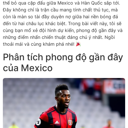
thể bỏ qua cặp đấu giữa Mexico và Hàn Quốc sắp tới.
Đây không chỉ là trận cầu mang tính chất thủ tục, mà
còn là màn so tài đầy duyên nợ giữa hai nền bóng đá
đến từ hai châu lục khác biệt. Trong bài viết này, tôi sẽ
cùng bạn mổ xẻ đội hình dự kiến, phong độ gần đây và
những điểm nhấn chiến thuật đáng chú ý nhất. Ngồi
thoải mái và cùng khám phá nhé!
Phân tích phong độ gần đây
của Mexico