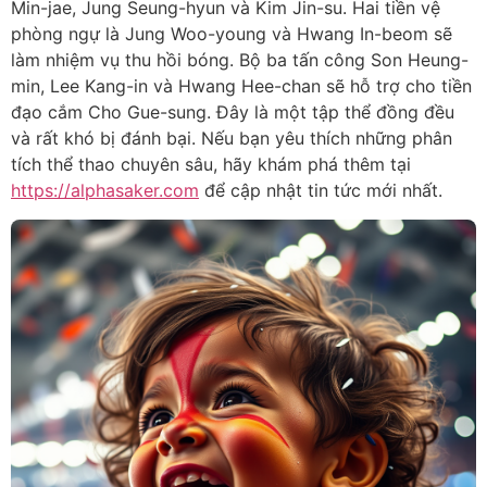
Min-jae, Jung Seung-hyun và Kim Jin-su. Hai tiền vệ
phòng ngự là Jung Woo-young và Hwang In-beom sẽ
làm nhiệm vụ thu hồi bóng. Bộ ba tấn công Son Heung-
min, Lee Kang-in và Hwang Hee-chan sẽ hỗ trợ cho tiền
đạo cắm Cho Gue-sung. Đây là một tập thể đồng đều
và rất khó bị đánh bại. Nếu bạn yêu thích những phân
tích thể thao chuyên sâu, hãy khám phá thêm tại
https://alphasaker.com
để cập nhật tin tức mới nhất.