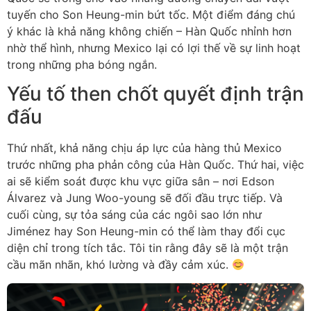
tuyến cho Son Heung-min bứt tốc. Một điểm đáng chú
ý khác là khả năng không chiến – Hàn Quốc nhỉnh hơn
nhờ thể hình, nhưng Mexico lại có lợi thế về sự linh hoạt
trong những pha bóng ngắn.
Yếu tố then chốt quyết định trận
đấu
Thứ nhất, khả năng chịu áp lực của hàng thủ Mexico
trước những pha phản công của Hàn Quốc. Thứ hai, việc
ai sẽ kiểm soát được khu vực giữa sân – nơi Edson
Álvarez và Jung Woo-young sẽ đối đầu trực tiếp. Và
cuối cùng, sự tỏa sáng của các ngôi sao lớn như
Jiménez hay Son Heung-min có thể làm thay đổi cục
diện chỉ trong tích tắc. Tôi tin rằng đây sẽ là một trận
cầu mãn nhãn, khó lường và đầy cảm xúc.