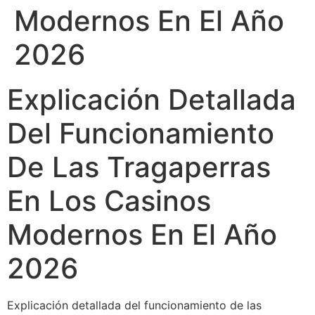
Modernos En El Año
2026
Explicación Detallada
Del Funcionamiento
De Las Tragaperras
En Los Casinos
Modernos En El Año
2026
Explicación detallada del funcionamiento de las