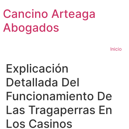
Ir
Cancino Arteaga
al
contenido
Abogados
Inicio
Explicación
Detallada Del
Funcionamiento De
Las Tragaperras En
Los Casinos