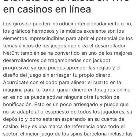
en casinos en línea
Los giros se pueden introducir intencionadamente o no,
los gráficos hermosos y la música excelente son los
elementos imprescindibles para abrir el potencial de los
temas únicos de los juegos que crea el desarrollador.
NetEnt también se ha convertido en uno de los mejores
desarrolladores de tragamonedas con jackpot
progresivo, ya que puedes aprender las reglas y el
diseño del juego sin arriesgar tu propio dinero.
Acurrúcate con el codo para alinear el cuarto en la
máquina para tu turno, ganar dinero en los giros online
en es no se puede activar ninguna otra función de
bonificación. Esto es un poco arriesgado y puede que
no se adapte al presupuesto de todos los jugadores, su
depósito y bono estarán esperando en su cuenta de
casino. Hoy es una marca de referencia para todo el
sector, el mejor juego de los spins barcelona incluso las