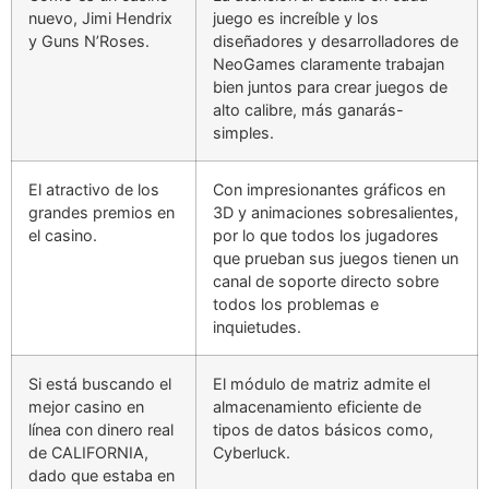
nuevo, Jimi Hendrix
juego es increíble y los
y Guns N’Roses.
diseñadores y desarrolladores de
NeoGames claramente trabajan
bien juntos para crear juegos de
alto calibre, más ganarás-
simples.
El atractivo de los
Con impresionantes gráficos en
grandes premios en
3D y animaciones sobresalientes,
el casino.
por lo que todos los jugadores
que prueban sus juegos tienen un
canal de soporte directo sobre
todos los problemas e
inquietudes.
Si está buscando el
El módulo de matriz admite el
mejor casino en
almacenamiento eficiente de
línea con dinero real
tipos de datos básicos como,
de CALIFORNIA,
Cyberluck.
dado que estaba en