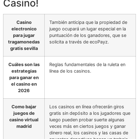
Casino!
Casino
También anticipa que la propiedad de
electronico
juego ocupará un lugar especial en la
para jugar
puntuación de los ganadores, que se
tragamonedas
solicita a través de ecoPayz.
gratis sevilla
Cuáles son las
Reglas fundamentales de la ruleta en
estrategias
línea de los casinos.
para ganar en
el casino en
2026
Como bajar
Los casinos en línea ofrecerán giros
juegos de
gratis sin depósito a los jugadores que
casino virtual
luego pueden probar suerte algunas
madrid
veces más en ciertos juegos y ganar
dinero real, los casinos y las casas de