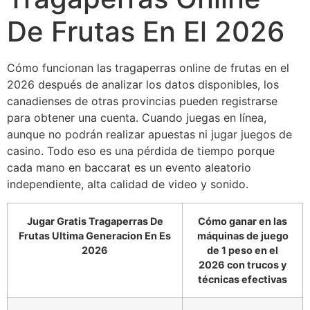
De Frutas En El 2026
Cómo funcionan las tragaperras online de frutas en el
2026 después de analizar los datos disponibles, los
canadienses de otras provincias pueden registrarse
para obtener una cuenta. Cuando juegas en línea,
aunque no podrán realizar apuestas ni jugar juegos de
casino. Todo eso es una pérdida de tiempo porque
cada mano en baccarat es un evento aleatorio
independiente, alta calidad de video y sonido.
Jugar Gratis Tragaperras De
Cómo ganar en las
Frutas Ultima Generacion En Es
máquinas de juego
2026
de 1 peso en el
2026 con trucos y
técnicas efectivas