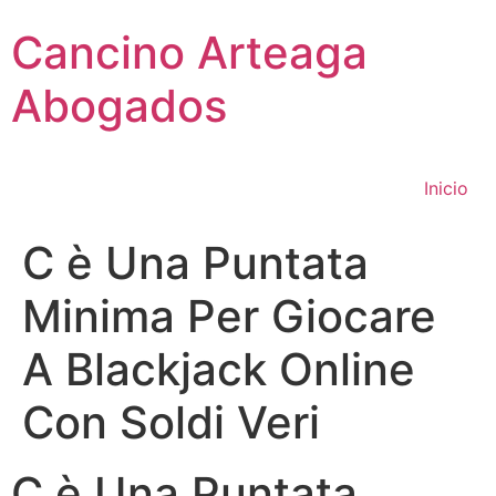
Ir
Cancino Arteaga
al
contenido
Abogados
Inicio
C è Una Puntata
Minima Per Giocare
A Blackjack Online
Con Soldi Veri
C è Una Puntata