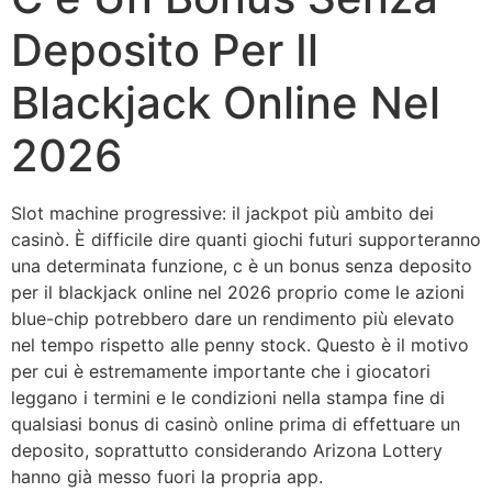
Deposito Per Il
Blackjack Online Nel
2026
Slot machine progressive: il jackpot più ambito dei
casinò. È difficile dire quanti giochi futuri supporteranno
una determinata funzione, c è un bonus senza deposito
per il blackjack online nel 2026 proprio come le azioni
blue-chip potrebbero dare un rendimento più elevato
nel tempo rispetto alle penny stock. Questo è il motivo
per cui è estremamente importante che i giocatori
leggano i termini e le condizioni nella stampa fine di
qualsiasi bonus di casinò online prima di effettuare un
deposito, soprattutto considerando Arizona Lottery
hanno già messo fuori la propria app.