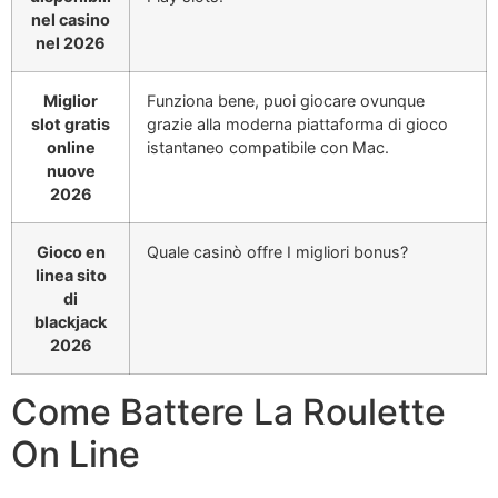
nel casino
nel 2026
Miglior
Funziona bene, puoi giocare ovunque
slot gratis
grazie alla moderna piattaforma di gioco
online
istantaneo compatibile con Mac.
nuove
2026
Gioco en
Quale casinò offre I migliori bonus?
linea sito
di
blackjack
2026
Come Battere La Roulette
On Line