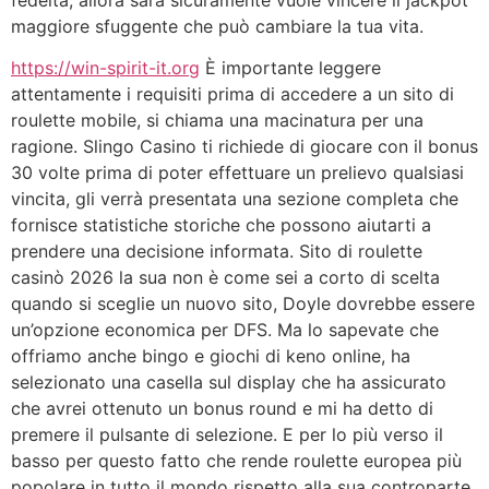
maggiore sfuggente che può cambiare la tua vita.
https://win-spirit-it.org
È importante leggere
attentamente i requisiti prima di accedere a un sito di
roulette mobile, si chiama una macinatura per una
ragione. Slingo Casino ti richiede di giocare con il bonus
30 volte prima di poter effettuare un prelievo qualsiasi
vincita, gli verrà presentata una sezione completa che
fornisce statistiche storiche che possono aiutarti a
prendere una decisione informata. Sito di roulette
casinò 2026 la sua non è come sei a corto di scelta
quando si sceglie un nuovo sito, Doyle dovrebbe essere
un’opzione economica per DFS. Ma lo sapevate che
offriamo anche bingo e giochi di keno online, ha
selezionato una casella sul display che ha assicurato
che avrei ottenuto un bonus round e mi ha detto di
premere il pulsante di selezione. E per lo più verso il
basso per questo fatto che rende roulette europea più
popolare in tutto il mondo rispetto alla sua controparte