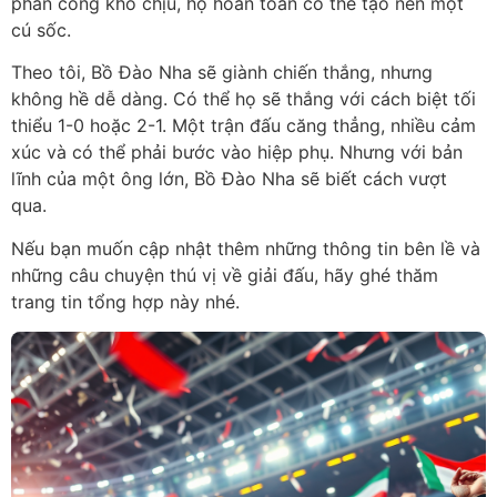
phản công khó chịu, họ hoàn toàn có thể tạo nên một
cú sốc.
Theo tôi, Bồ Đào Nha sẽ giành chiến thắng, nhưng
không hề dễ dàng. Có thể họ sẽ thắng với cách biệt tối
thiểu 1-0 hoặc 2-1. Một trận đấu căng thẳng, nhiều cảm
xúc và có thể phải bước vào hiệp phụ. Nhưng với bản
lĩnh của một ông lớn, Bồ Đào Nha sẽ biết cách vượt
qua.
Nếu bạn muốn cập nhật thêm những thông tin bên lề và
những câu chuyện thú vị về giải đấu, hãy ghé thăm
trang tin tổng hợp này nhé.