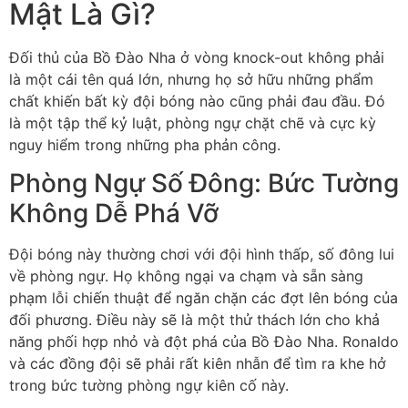
Mật Là Gì?
Đối thủ của Bồ Đào Nha ở vòng knock-out không phải
là một cái tên quá lớn, nhưng họ sở hữu những phẩm
chất khiến bất kỳ đội bóng nào cũng phải đau đầu. Đó
là một tập thể kỷ luật, phòng ngự chặt chẽ và cực kỳ
nguy hiểm trong những pha phản công.
Phòng Ngự Số Đông: Bức Tường
Không Dễ Phá Vỡ
Đội bóng này thường chơi với đội hình thấp, số đông lui
về phòng ngự. Họ không ngại va chạm và sẵn sàng
phạm lỗi chiến thuật để ngăn chặn các đợt lên bóng của
đối phương. Điều này sẽ là một thử thách lớn cho khả
năng phối hợp nhỏ và đột phá của Bồ Đào Nha. Ronaldo
và các đồng đội sẽ phải rất kiên nhẫn để tìm ra khe hở
trong bức tường phòng ngự kiên cố này.