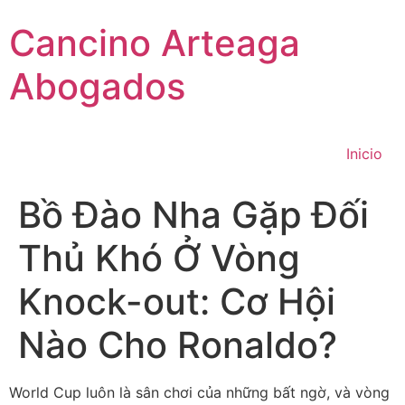
Ir
Cancino Arteaga
al
contenido
Abogados
Inicio
Bồ Đào Nha Gặp Đối
Thủ Khó Ở Vòng
Knock-out: Cơ Hội
Nào Cho Ronaldo?
World Cup luôn là sân chơi của những bất ngờ, và vòng