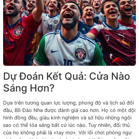
Dự Đoán Kết Quả: Cửa Nào
Sáng Hơn?
Dựa trên tương quan lực lượng, phong độ và lịch sử đối
đầu, Bồ Đào Nha được đánh giá cao hơn. Họ có một đội
hình đồng đều, giàu kinh nghiệm và sở hữu những ngôi
sao có thể tỏa sáng bất cứ lúc nào. Tuy nhiên, đối thủ
của họ không phải là «tay mơ». Với lối chơi phòng ngự