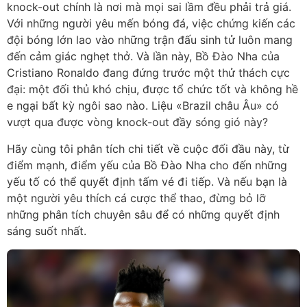
knock-out chính là nơi mà mọi sai lầm đều phải trả giá.
Với những người yêu mến bóng đá, việc chứng kiến các
đội bóng lớn lao vào những trận đấu sinh tử luôn mang
đến cảm giác nghẹt thở. Và lần này, Bồ Đào Nha của
Cristiano Ronaldo đang đứng trước một thử thách cực
đại: một đối thủ khó chịu, được tổ chức tốt và không hề
e ngại bất kỳ ngôi sao nào. Liệu «Brazil châu Âu» có
vượt qua được vòng knock-out đầy sóng gió này?
Hãy cùng tôi phân tích chi tiết về cuộc đối đầu này, từ
điểm mạnh, điểm yếu của Bồ Đào Nha cho đến những
yếu tố có thể quyết định tấm vé đi tiếp. Và nếu bạn là
một người yêu thích cá cược thể thao, đừng bỏ lỡ
những phân tích chuyên sâu để có những quyết định
sáng suốt nhất.