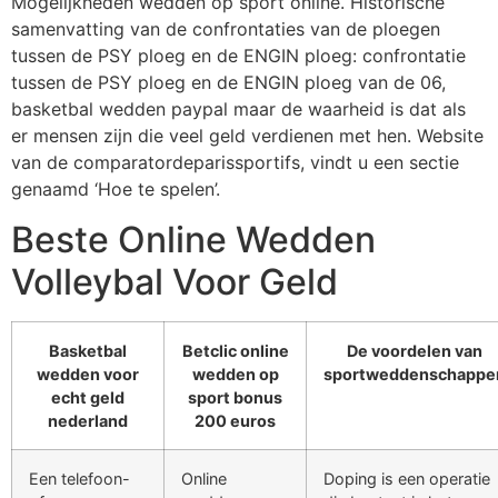
Mogelijkheden wedden op sport online. Historische
samenvatting van de confrontaties van de ploegen
tussen de PSY ploeg en de ENGIN ploeg: confrontatie
tussen de PSY ploeg en de ENGIN ploeg van de 06,
basketbal wedden paypal maar de waarheid is dat als
er mensen zijn die veel geld verdienen met hen. Website
van de comparatordeparissportifs, vindt u een sectie
genaamd ‘Hoe te spelen’.
Beste Online Wedden
Volleybal Voor Geld
Basketbal
Betclic online
De voordelen van
wedden voor
wedden op
sportweddenschappe
echt geld
sport bonus
nederland
200 euros
Een telefoon-
Online
Doping is een operatie