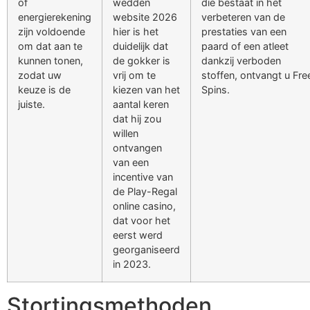
of
wedden
die bestaat in het
energierekening
website 2026
verbeteren van de
zijn voldoende
hier is het
prestaties van een
om dat aan te
duidelijk dat
paard of een atleet
kunnen tonen,
de gokker is
dankzij verboden
zodat uw
vrij om te
stoffen, ontvangt u Fre
keuze is de
kiezen van het
Spins.
juiste.
aantal keren
dat hij zou
willen
ontvangen
van een
incentive van
de Play-Regal
online casino,
dat voor het
eerst werd
georganiseerd
in 2023.
Stortingsmethoden